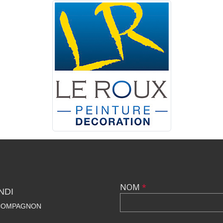
NOM
*
NDI
 COMPAGNON