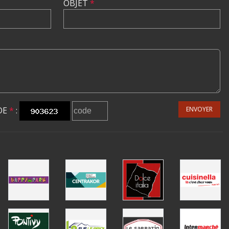
OBJET
*
DE
*
:
ENVOYER