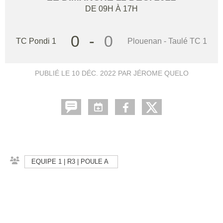
DE 09H À 17H
0
-
0
TC Pondi 1
Plouenan - Taulé TC 1
PUBLIÉ LE
10 DÉC. 2022
PAR JÉROME QUELO
EQUIPE 1 | R3 | POULE A