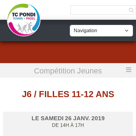
Panneau de gestion des cookies
Compétition Jeunes
Accueil
J6 / Filles 11-12 ans
J6 / FILLES 11-12 ANS
LE
SAMEDI
26
JANV.
2019
DE 14H À 17H