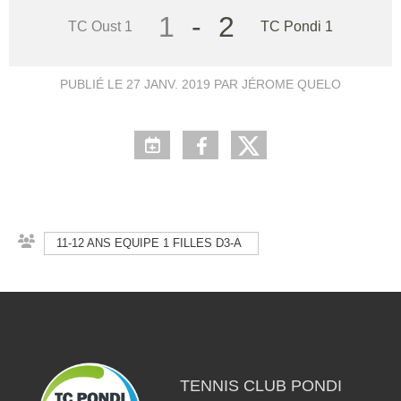
1
-
2
TC Oust 1
TC Pondi 1
PUBLIÉ LE
27 JANV. 2019
PAR JÉROME QUELO
11-12 ANS EQUIPE 1 FILLES D3-A
TENNIS CLUB PONDI