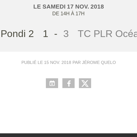
LE
SAMEDI
17
NOV.
2018
DE 14H À 17H
Pondi 2
1
-
3
TC PLR Océa
PUBLIÉ LE
15 NOV. 2018
PAR JÉROME QUELO