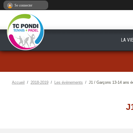
Panneau de gestion des cookies
Se connecter
LA VI
Accueil
2018-2019
Les évènements
J1 / Garçons 13-14 ans é
J